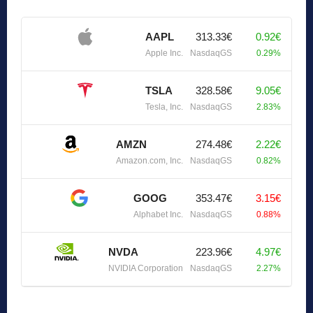
AAPL
313.33€
0.92€
Apple Inc.
NasdaqGS
0.29%
TSLA
328.58€
9.05€
Tesla, Inc.
NasdaqGS
2.83%
AMZN
274.48€
2.22€
Amazon.com, Inc.
NasdaqGS
0.82%
GOOG
353.47€
3.15€
Alphabet Inc.
NasdaqGS
0.88%
NVDA
223.96€
4.97€
NVIDIA Corporation
NasdaqGS
2.27%