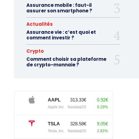
Assurance mobile : faut-il
assurer son smartphone ?
Actualités
Assurance vie : c’est quoi et
comment investir ?
Crypto
Comment choisir sa plateforme
de crypto-monnaie ?
AAPL
313.33€
0.92€
Apple Inc.
NasdaqGS
0.29%
TSLA
328.58€
9.05€
Tesla, Inc.
NasdaqGS
2.83%