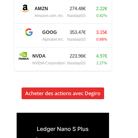
AMZN
274.48€
2.22€
Amazon.com, Inc.
NasdaqGS
0.82%
GOOG
353.47€
3.15€
Alphabet Inc.
NasdaqGS
0.88%
NVDA
223.96€
4.97€
NVIDIA Corporation
NasdaqGS
2.27%
Acheter des actions avec Degiro