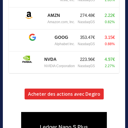
AMZN
274.48€
2.22€
Amazon.com, Inc.
NasdaqGS
0.82%
GOOG
353.47€
3.15€
Alphabet Inc.
NasdaqGS
0.88%
NVDA
223.96€
4.97€
NVIDIA Corporation
NasdaqGS
2.27%
Acheter des actions avec Degiro