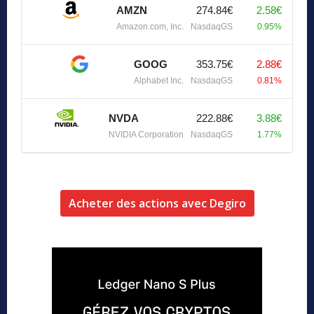
AMZN
274.84€
2.58€
Amazon.com, Inc.
NasdaqGS
0.95%
GOOG
353.75€
2.88€
Alphabet Inc.
NasdaqGS
0.81%
NVDA
222.88€
3.88€
NVIDIA Corporation
NasdaqGS
1.77%
Acheter des actions avec Degiro