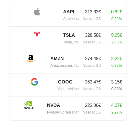
AAPL
313.33€
0.92€
Apple Inc.
NasdaqGS
0.29%
TSLA
328.58€
9.05€
Tesla, Inc.
NasdaqGS
2.83%
AMZN
274.48€
2.22€
Amazon.com, Inc.
NasdaqGS
0.82%
GOOG
353.47€
3.15€
Alphabet Inc.
NasdaqGS
0.88%
NVDA
223.96€
4.97€
NVIDIA Corporation
NasdaqGS
2.27%