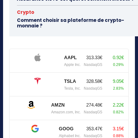
Crypto
Comment choisir sa plateforme de crypto-
monnaie ?
AAPL
313.33€
0.92€
Apple Inc.
NasdaqGS
0.29%
TSLA
328.58€
9.05€
Tesla, Inc.
NasdaqGS
2.83%
AMZN
274.48€
2.22€
Amazon.com, Inc.
NasdaqGS
0.82%
GOOG
353.47€
3.15€
Alphabet Inc.
NasdaqGS
0.88%