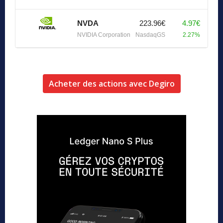
NVDA
223.96€
4.97€
NVIDIA Corporation
NasdaqGS
2.27%
Acheter des actions avec Degiro