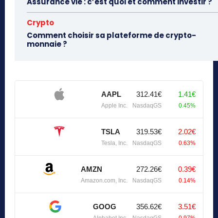
Assurance vie : c’est quoi et comment investir ?
Crypto
Comment choisir sa plateforme de crypto-
monnaie ?
AAPL
312.41€
1.41€
Apple Inc.
NasdaqGS
0.45%
TSLA
319.53€
2.02€
Tesla, Inc.
NasdaqGS
0.63%
AMZN
272.26€
0.39€
Amazon.com, Inc.
NasdaqGS
0.14%
GOOG
356.62€
3.51€