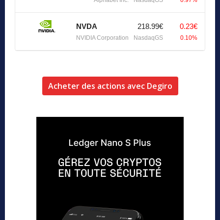
Alphabet Inc.
NasdaqGS
0.97%
NVDA
218.99€
0.23€
NVIDIA Corporation
NasdaqGS
0.10%
Acheter des actions avec Degiro