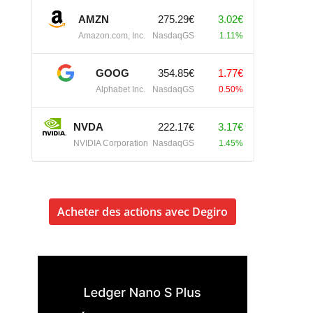
AMZN
275.29€
3.02€
Amazon.com, Inc.
NasdaqGS
1.11%
GOOG
354.85€
1.77€
Alphabet Inc.
NasdaqGS
0.50%
NVDA
222.17€
3.17€
NVIDIA Corporation
NasdaqGS
1.45%
Acheter des actions avec Degiro