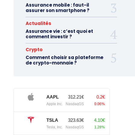
Assurance mobile : faut-il
assurer son smartphone ?
Actualités
Assurance vie : c’est quoi et
comment investir ?
Crypto
Comment choisir sa plateforme
de crypto-monnaie ?
AAPL
312.21€
0.2€
Apple Inc.
NasdaqGS
0.06%
TSLA
323.63€
4.10€
Tesla, Inc.
NasdaqGS
1.28%