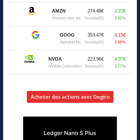
AMZN
274.48€
2.22€
Amazon.com, Inc.
NasdaqGS
0.82%
GOOG
353.47€
3.15€
Alphabet Inc.
NasdaqGS
0.88%
NVDA
223.96€
4.97€
NVIDIA Corporation
NasdaqGS
2.27%
Acheter des actions avec Degiro