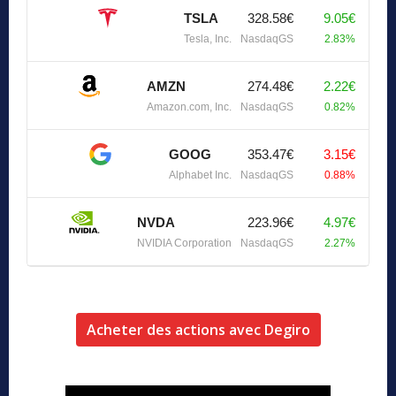
TSLA
328.58€
9.05€
Tesla, Inc.
NasdaqGS
2.83%
AMZN
274.48€
2.22€
Amazon.com, Inc.
NasdaqGS
0.82%
GOOG
353.47€
3.15€
Alphabet Inc.
NasdaqGS
0.88%
NVDA
223.96€
4.97€
NVIDIA Corporation
NasdaqGS
2.27%
Acheter des actions avec Degiro