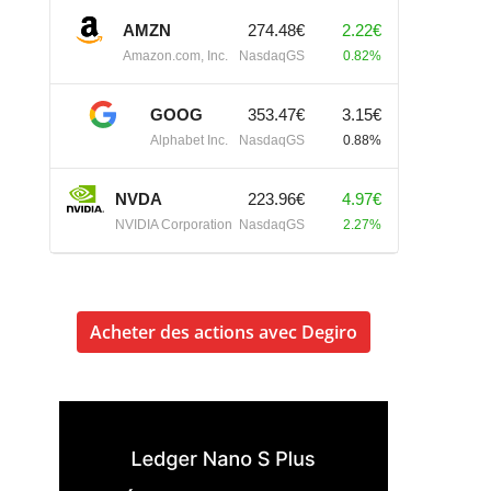
AMZN
274.48€
2.22€
Amazon.com, Inc.
NasdaqGS
0.82%
GOOG
353.47€
3.15€
Alphabet Inc.
NasdaqGS
0.88%
NVDA
223.96€
4.97€
NVIDIA Corporation
NasdaqGS
2.27%
Acheter des actions avec Degiro