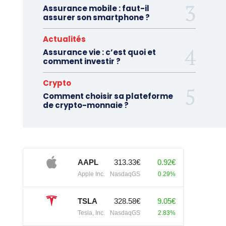
Assurance mobile : faut-il
assurer son smartphone ?
Actualités
Assurance vie : c’est quoi et
comment investir ?
Crypto
Comment choisir sa plateforme
de crypto-monnaie ?
AAPL
313.33€
0.92€
Apple Inc.
NasdaqGS
0.29%
TSLA
328.58€
9.05€
Tesla, Inc.
NasdaqGS
2.83%