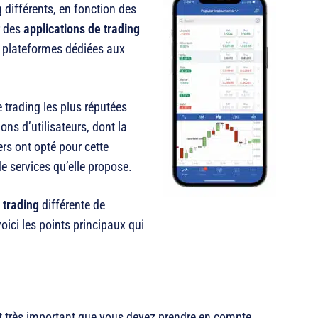
 différents, en fonction des
r des
applications de trading
s plateformes dédiées aux
e trading les plus réputées
ons d’utilisateurs, dont la
rs ont opté pour cette
de services qu’elle propose.
e trading
différente de
oici les points principaux qui
t très important que vous devez prendre en compte.