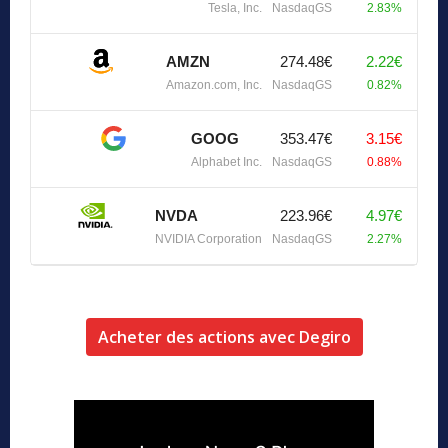
Tesla, Inc.
NasdaqGS
2.83%
AMZN
274.48€
2.22€
Amazon.com, Inc.
NasdaqGS
0.82%
GOOG
353.47€
3.15€
Alphabet Inc.
NasdaqGS
0.88%
NVDA
223.96€
4.97€
NVIDIA Corporation
NasdaqGS
2.27%
Acheter des actions avec Degiro