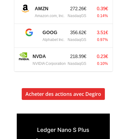
AMZN
272.26€
0.39€
Amazon.com, Inc.
NasdaqGS
0.14%
GOOG
356.62€
3.51€
Alphabet Inc.
NasdaqGS
0.97%
NVDA
218.99€
0.23€
NVIDIA Corporation
NasdaqGS
0.10%
Acheter des actions avec Degiro