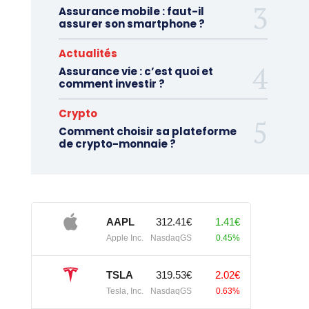
Assurance mobile : faut-il
assurer son smartphone ?
Actualités
Assurance vie : c’est quoi et
comment investir ?
Crypto
Comment choisir sa plateforme
de crypto-monnaie ?
AAPL
312.41€
1.41€
Apple Inc.
NasdaqGS
0.45%
TSLA
319.53€
2.02€
Tesla, Inc.
NasdaqGS
0.63%