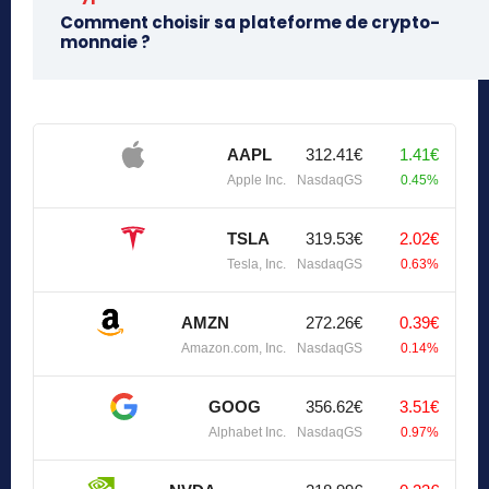
Comment choisir sa plateforme de crypto-
monnaie ?
AAPL
312.41€
1.41€
Apple Inc.
NasdaqGS
0.45%
TSLA
319.53€
2.02€
Tesla, Inc.
NasdaqGS
0.63%
AMZN
272.26€
0.39€
Amazon.com, Inc.
NasdaqGS
0.14%
GOOG
356.62€
3.51€
Alphabet Inc.
NasdaqGS
0.97%