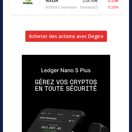
NVDA
218.99€
0.23€
NVIDIA Corporation
NasdaqGS
0.10%
Acheter des actions avec Degiro