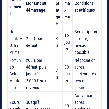
Montant au
pr
ma
Conditions
semen
démarrage
ati
xi
spécifiques
t
qu
ma
é
le
Hello
Souscription
15
bank! –
250 € par
8
directe,
jou
Offre
défaut
%
révision
rs
Prime
possible
Fortun
200 € par
Négociation
eo –
défaut, puis
30
après
7
Gold
jusqu’à
jou
ancienneté et
%
Master
2 000 € selon
rs
revenu
card
revenus
assuré
Activation
Bours
Jusqu’à
après
30