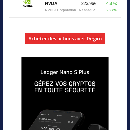
NVDA
223.96€
4.97€
NVIDIA Corporation
NasdaqGS
2.27%
Acheter des actions avec Degiro