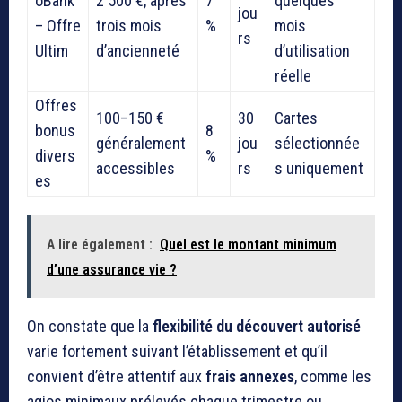
oBank
2 500 €, après
7
quelques
jou
– Offre
trois mois
%
mois
rs
Ultim
d’ancienneté
d’utilisation
réelle
Offres
100–150 €
30
Cartes
bonus
8
généralement
jou
sélectionnée
divers
%
accessibles
rs
s uniquement
es
A lire également :
Quel est le montant minimum
d’une assurance vie ?
On constate que la
flexibilité du découvert autorisé
varie fortement suivant l’établissement et qu’il
convient d’être attentif aux
frais annexes
, comme les
agios minimaux prélevés chaque trimestre ou