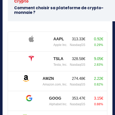
Crypto
Comment choisir sa plateforme de crypto-
monnaie ?
AAPL
313.33€
0.92€
Apple Inc.
NasdaqGS
0.29%
TSLA
328.58€
9.05€
Tesla, Inc.
NasdaqGS
2.83%
AMZN
274.48€
2.22€
Amazon.com, Inc.
NasdaqGS
0.82%
GOOG
353.47€
3.15€
Alphabet Inc.
NasdaqGS
0.88%