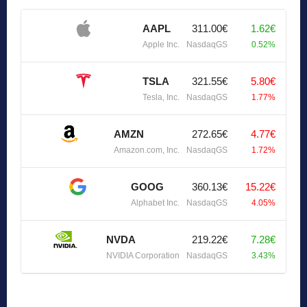
AAPL
311.00€
1.62€
Apple Inc.
NasdaqGS
0.52%
TSLA
321.55€
5.80€
Tesla, Inc.
NasdaqGS
1.77%
AMZN
272.65€
4.77€
Amazon.com, Inc.
NasdaqGS
1.72%
GOOG
360.13€
15.22€
Alphabet Inc.
NasdaqGS
4.05%
NVDA
219.22€
7.28€
NVIDIA Corporation
NasdaqGS
3.43%